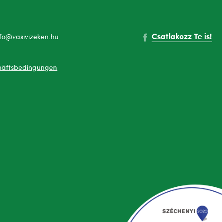
Csatlakozz Te is!
nfo@vasivizeken.hu
häftsbedingungen