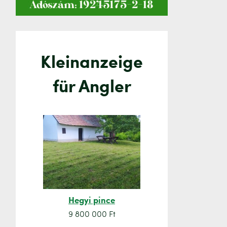
Kleinanzeige
für Angler
Hegyi pince
Orsó sze
9 800 000 Ft
7 500 