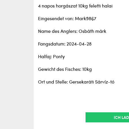
4 napos horgászat 10kg feletti halai
Eingesendet von: Mark9867
Name des Anglers: Osbáth márk
Fangsdatum: 2024-04-28
Halfaj: Ponty
Gewicht des Fisches: 10kg
Ort und Stelle: Gersekaráti Sárvíz-tó
ICH LAD