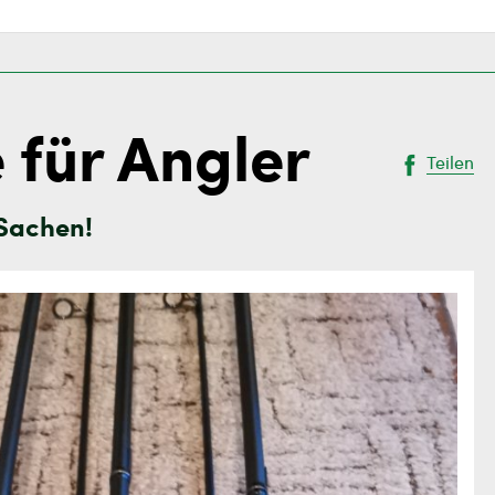
 für Angler
Teilen
 Sachen!