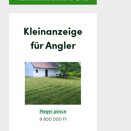
Kleinanzeige
für Angler
Hegyi pince
Orsó sze
9 800 000 Ft
7 500 