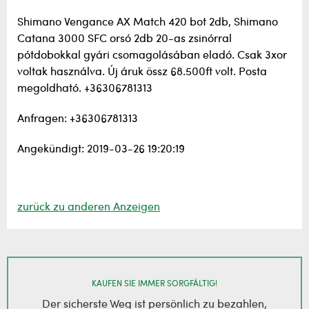
Shimano Vengance AX Match 420 bot 2db, Shimano
Catana 3000 SFC orsó 2db 20-as zsinórral
pótdobokkal gyári csomagolásában eladó. Csak 3xor
voltak használva. Új áruk össz 68.500ft volt. Posta
megoldható. +36306781313
Anfragen: +36306781313
Angekündigt: 2019-03-26 19:20:19
zurück zu anderen Anzeigen
KAUFEN SIE IMMER SORGFÄLTIG!
Der sicherste Weg ist persönlich zu bezahlen,