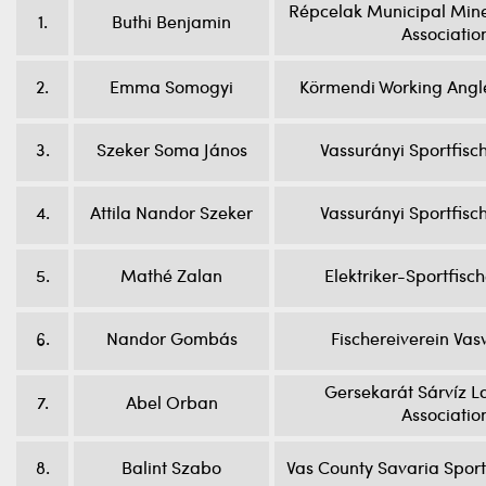
Répcelak Municipal Mine
1.
Buthi Benjamin
Associatio
2.
Emma Somogyi
Körmendi Working Angle
3.
Szeker Soma János
Vassurányi Sportfis
4.
Attila Nandor Szeker
Vassurányi Sportfis
5.
Mathé Zalan
Elektriker-Sportfis
6.
Nandor Gombás
Fischereiverein Vasv
Gersekarát Sárvíz L
7.
Abel Orban
Associatio
8.
Balint Szabo
Vas County Savaria Spor