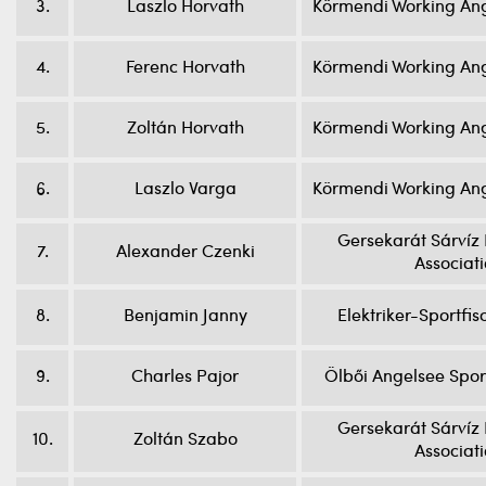
3.
Laszlo Horvath
Körmendi Working Ang
4.
Ferenc Horvath
Körmendi Working Ang
5.
Zoltán Horvath
Körmendi Working Ang
6.
Laszlo Varga
Körmendi Working Ang
Gersekarát Sárvíz 
7.
Alexander Czenki
Associat
8.
Benjamin Janny
Elektriker-Sportfi
9.
Charles Pajor
Ölbői Angelsee Spor
Gersekarát Sárvíz 
10.
Zoltán Szabo
Associat