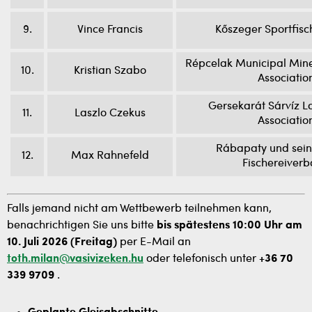
9.
Vince Francis
Kőszeger Sportfisc
Répcelak Municipal Mine
10.
Kristian Szabo
Associatio
Gersekarát Sárvíz L
11.
Laszlo Czekus
Associatio
Rábapaty und sein
12.
Max Rahnefeld
Fischereiver
Falls jemand nicht am Wettbewerb teilnehmen kann,
benachrichtigen Sie uns bitte
bis spätestens 10:00 Uhr am
10. Juli 2026 (Freitag)
per E-Mail an
toth.milan@vasivizeken.hu
oder telefonisch unter
+36 70
339 9709
.