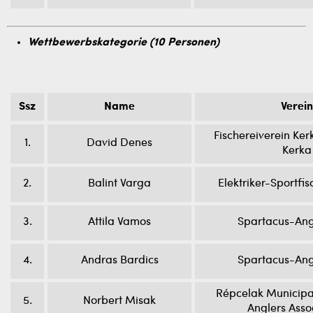
Wettbewerbskategorie (10 Personen)
Ssz
Name
Verein
Fischereiverein Ker
1.
David Denes
Kerka
2.
Balint Varga
Elektriker-Sportfi
3.
Attila Vamos
Spartacus-Ang
4.
Andras Bardics
Spartacus-Ang
Répcelak Municipa
5.
Norbert Misak
Anglers Asso