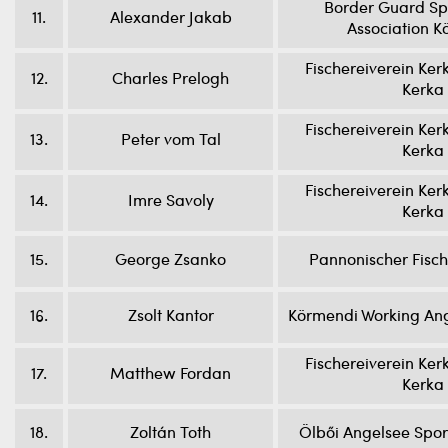
Border Guard Spo
11.
Alexander Jakab
Association 
Fischereiverein Ker
12.
Charles Prelogh
Kerka
Fischereiverein Ker
13.
Peter vom Tal
Kerka
Fischereiverein Ker
14.
Imre Savoly
Kerka
15.
George Zsanko
Pannonischer Fisc
16.
Zsolt Kantor
Körmendi Working Ang
Fischereiverein Ker
17.
Matthew Fordan
Kerka
18.
Zoltán Toth
Ölbői Angelsee Spor