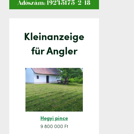
Kleinanzeige
für Angler
Hegyi pince
Orsó sze
9 800 000 Ft
7 500 