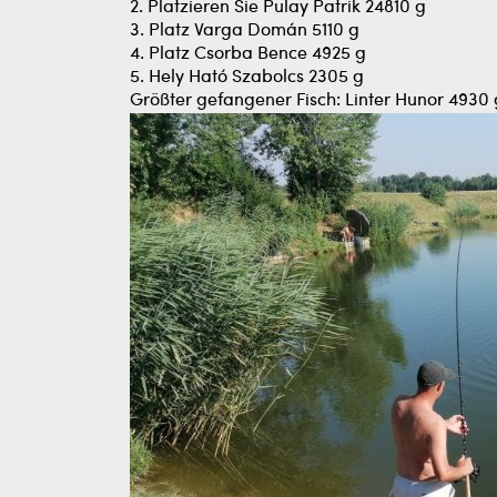
2. Platzieren Sie Pulay Patrik 24810 g
3. Platz Varga Domán 5110 g
4. Platz Csorba Bence 4925 g
5. Hely Ható Szabolcs 2305 g
Größter gefangener Fisch: Linter Hunor 4930 