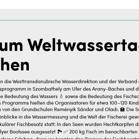
m Weltwasserta
chen
ten die Westtransdanubische Wasserdirektion und der Verband
rogramm in Szombathely am Ufer des Arany-Baches und des
e Bedeutung des Wassers 💧 sowie die Bedeutung des Fischsch
rogramms hielten die Organisatoren für etwa 100–120 Kinde
en von den Grundschulen Reményik Sándor und Oladi. 🏫 Die 
inblicke in die Wassermessung und die Welt der Fischerei ge
lärer Fischbesatz statt: In den Seen wurden Hechtkarpfen der
er Bootssee ausgesetzt 🏞️ ✅ 200 kg Fisch im benachbarten 