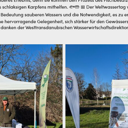
nderes Erlebnis, denn sie konnten den Prozess des Fischbesa
es schlaksigen Karpfens mithelfen. 🐟🤲 📅 Der Weltwassertag 
e Bedeutung sauberen Wassers und die Notwendigkeit, es zu er
e hervorragende Gelegenheit, sich stärker für den Gewässers
 danken der Westtransdanubischen Wasserwirtschaftsdirektion