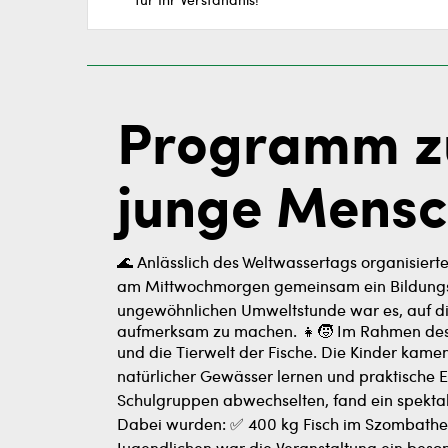
für Ihr Verständnis!
Programm zu
junge Mens
🌊 Anlässlich des Weltwassertags organisier
am Mittwochmorgen gemeinsam ein Bildungsp
ungewöhnlichen Umweltstunde war es, auf di
aufmerksam zu machen. 👧🧒 Im Rahmen des P
und die Tierwelt der Fische. Die Kinder kam
natürlicher Gewässer lernen und praktische E
Schulgruppen abwechselten, fand ein spektaku
Dabei wurden: ✅ 400 kg Fisch im Szombathely