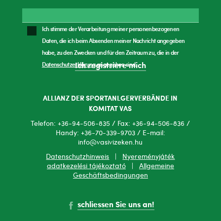
Ich stimme der Verarbeitung meiner personenbezogenen
Daten, die ich beim Absenden meiner Nachricht angegeben
habe, zu den Zwecken und für den Zeitraum zu, die in der
Datenschutzerklärung
angegeben sind.
Ich registriere mich
ALLIANZ DER SPORTANLGERVERBÄNDE IN
KOMITAT VAS
Telefon: +36-94-506-835 / Fax: +36-94-506-836 /
Handy: +36-70-339-9703 / E-mail:
info@vasivizeken.hu
Datenschutzhinweis
|
Nyereményjáték
adatkezelési tájékoztató
|
Allgemeine
Geschäftsbedingungen
schliessen Sie uns an!