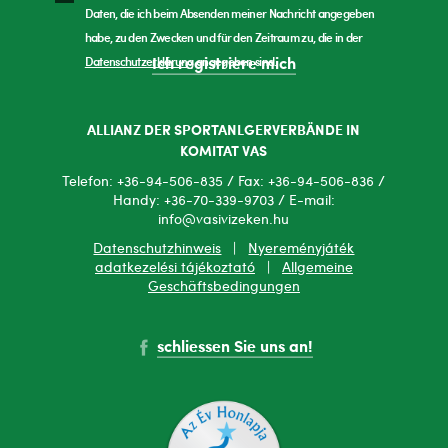
Daten, die ich beim Absenden meiner Nachricht angegeben
habe, zu den Zwecken und für den Zeitraum zu, die in der
Datenschutzerklärung
angegeben sind.
Ich registriere mich
ALLIANZ DER SPORTANLGERVERBÄNDE IN
KOMITAT VAS
Telefon: +36-94-506-835 / Fax: +36-94-506-836 /
Handy: +36-70-339-9703 / E-mail:
info@vasivizeken.hu
Datenschutzhinweis
|
Nyereményjáték
adatkezelési tájékoztató
|
Allgemeine
Geschäftsbedingungen
schliessen Sie uns an!