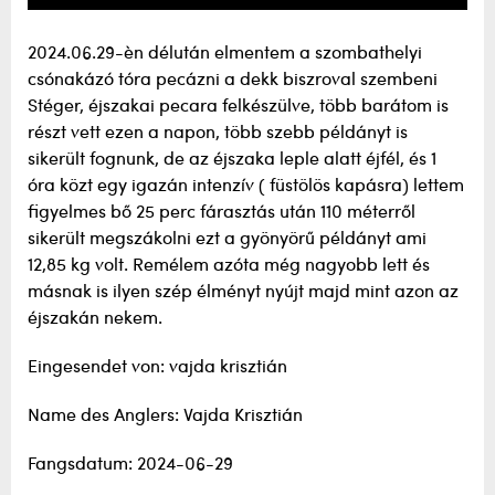
2024.06.29-èn délután elmentem a szombathelyi
csónakázó tóra pecázni a dekk biszroval szembeni
Stéger, éjszakai pecara felkészülve, több barátom is
részt vett ezen a napon, több szebb példányt is
sikerült fognunk, de az éjszaka leple alatt éjfél, és 1
óra közt egy igazán intenzív ( füstölös kapásra) lettem
figyelmes bő 25 perc fárasztás után 110 méterről
sikerült megszákolni ezt a gyönyörű példányt ami
12,85 kg volt. Remélem azóta még nagyobb lett és
másnak is ilyen szép élményt nyújt majd mint azon az
éjszakán nekem.
Eingesendet von: vajda krisztián
Name des Anglers: Vajda Krisztián
Fangsdatum: 2024-06-29