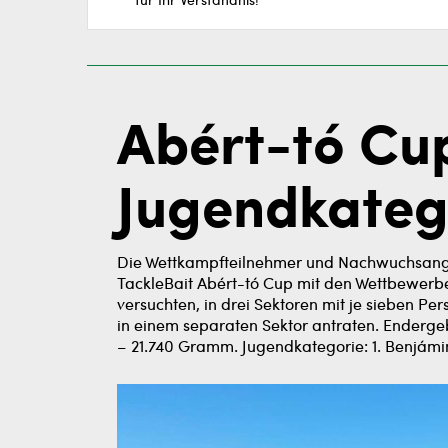
für Ihr Verständnis!
Abért-tó Cu
Jugendkatego
Die Wettkampfteilnehmer und Nachwuchsangl
TackleBait Abért-tó Cup mit den Wettbewerb
versuchten, in drei Sektoren mit je sieben
in einem separaten Sektor antraten. Endergeb
– 21.740 Gramm. Jugendkategorie: 1. Benjám