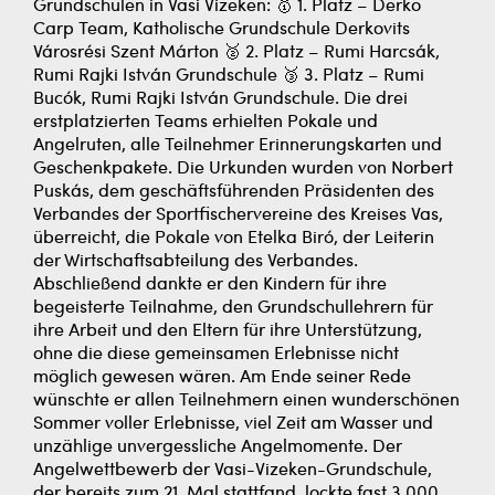
Grundschulen in Vasi Vizeken: 🥇 1. Platz – Derko
Carp Team, Katholische Grundschule Derkovits
Városrési Szent Márton 🥈 2. Platz – Rumi Harcsák,
Rumi Rajki István Grundschule 🥉 3. Platz – Rumi
Bucók, Rumi Rajki István Grundschule. Die drei
erstplatzierten Teams erhielten Pokale und
Angelruten, alle Teilnehmer Erinnerungskarten und
Geschenkpakete. Die Urkunden wurden von Norbert
Puskás, dem geschäftsführenden Präsidenten des
Verbandes der Sportfischervereine des Kreises Vas,
überreicht, die Pokale von Etelka Biró, der Leiterin
der Wirtschaftsabteilung des Verbandes.
Abschließend dankte er den Kindern für ihre
begeisterte Teilnahme, den Grundschullehrern für
ihre Arbeit und den Eltern für ihre Unterstützung,
ohne die diese gemeinsamen Erlebnisse nicht
möglich gewesen wären. Am Ende seiner Rede
wünschte er allen Teilnehmern einen wunderschönen
Sommer voller Erlebnisse, viel Zeit am Wasser und
unzählige unvergessliche Angelmomente. Der
Angelwettbewerb der Vasi-Vizeken-Grundschule,
der bereits zum 21. Mal stattfand, lockte fast 3.000