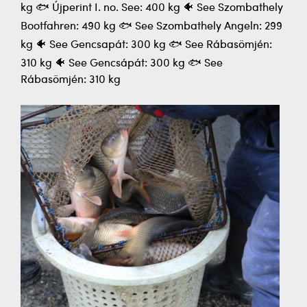
kg 🐟 Újperint I. no. See: 400 kg 🐠 See Szombathely
Bootfahren: 490 kg 🐟 See Szombathely Angeln: 299
kg 🐠 See Gencsapát: 300 kg 🐟 See Rábasömjén:
310 kg 🐠 See Gencsápát: 300 kg 🐟 See
Rábasömjén: 310 kg