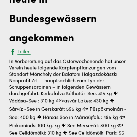
heute in
Bundesgewässern
angekommen
Teilen
In Vorbereitung auf das Osterwochenende hat unser
Verein heute folgende Karpfenpflanzungen vom
Standort Mórichely der Balatoni Halgazdokászki
Nonprofit Zrt. – hauptsächlich vom Typ der
Schuppensardinen – in folgenden Gewässern
durchgeführt: Kerkafalva Kéthatár-See: 415 kg 🐠
Vádása-See : 310 kg 🐟vasvár Lakes: 430 kg 🐠
Sárvíz -See in Gerskarát: 595 kg 🐟 Püspökmolnári -
See: 400 kg 🐠 Hársas See in Máriaújfalu: 495 kg 🐟
Pinkaminds: 100 kg. kg 🐠 See Mersevát: 300 kg 🐟
See Celldömölki: 310 kg 🐠 See Celldömölki Park: 55